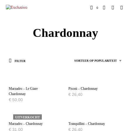
0
Chardonnay
FILTER
Marzadro – Le Giare
Pisoni – Chardonnay
Chardonnay
€
26,40
€
50,00
UITVERKOCHT
Marzadro – Chardonnay
Tranquillini – Chardonnay
€
31,00
€
26,40