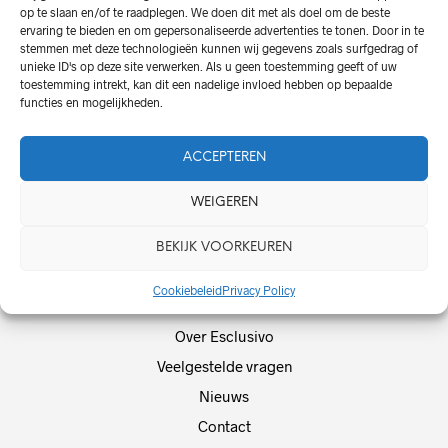
op te slaan en/of te raadplegen. We doen dit met als doel om de beste
ervaring te bieden en om gepersonaliseerde advertenties te tonen. Door in te
stemmen met deze technologieën kunnen wij gegevens zoals surfgedrag of
Tranquillini – Trentina – 20
Tranquillini – Moscato –
unieke ID's op deze site verwerken. Als u geen toestemming geeft of uw
cl
20 cl
toestemming intrekt, kan dit een nadelige invloed hebben op bepaalde
€
12,50
€
13,50
functies en mogelijkheden.
ACCEPTEREN
WEIGEREN
BEKIJK VOORKEUREN
Cookiebeleid
Privacy Policy
Over Esclusivo
Veelgestelde vragen
Nieuws
Contact