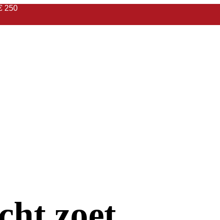
€ 250
cht zoet