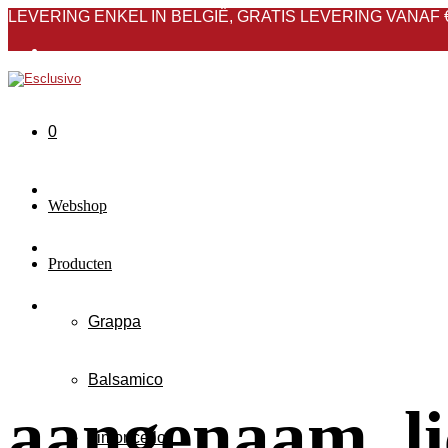
LEVERING ENKEL IN BELGIË, GRATIS LEVERING VANAF 
Over ons
Nieuws
0
FAQ
Contact
Webshop
Producten
Grappa
Balsamico
aangenaam, li
Limoncello