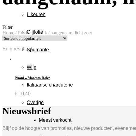
Likeuren
Filter
Olijfolie
Home
/
Product Smaak
/
aangenaam, licht zoet
Enig resultaat
Spumante
Wijn
Pisoni – Moscato Dolce
Italiaanse charcuterie
€
10,40
Overige
Nieuwsbrief
Meest verkocht
Blijf op de hoogte van promoties, nieuwe producten, evenement