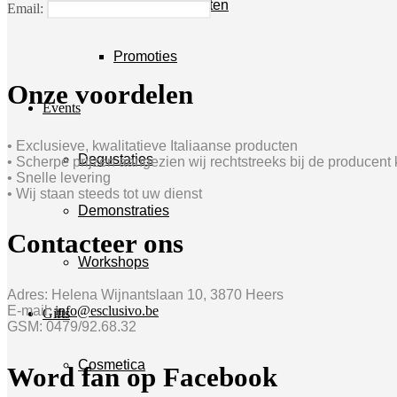
Nieuwe producten
Email:
Promoties
Onze voordelen
Events
• Exclusieve, kwalitatieve Italiaanse producten
Degustaties
• Scherpe prijzen aangezien wij rechtstreeks bij de producent
• Snelle levering
• Wij staan steeds tot uw dienst
Demonstraties
Contacteer ons
Workshops
Adres: Helena Wijnantslaan 10, 3870 Heers
E-mail:
info@esclusivo.be
Gifts
GSM: 0479/92.68.32
Cosmetica
Word fan op Facebook