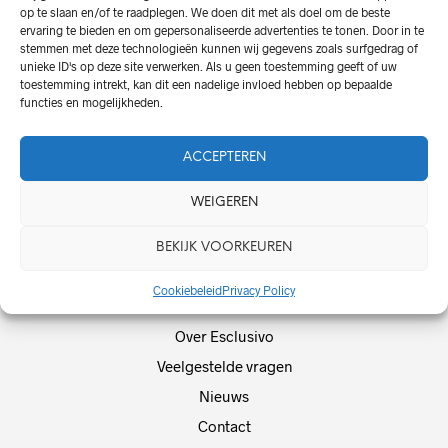
op te slaan en/of te raadplegen. We doen dit met als doel om de beste
ervaring te bieden en om gepersonaliseerde advertenties te tonen. Door in te
stemmen met deze technologieën kunnen wij gegevens zoals surfgedrag of
Pisoni – Clessidra 15
unieke ID's op deze site verwerken. Als u geen toestemming geeft of uw
(limited)
toestemming intrekt, kan dit een nadelige invloed hebben op bepaalde
€
85,00
functies en mogelijkheden.
ACCEPTEREN
WEIGEREN
BEKIJK VOORKEUREN
Cookiebeleid
Privacy Policy
Over Esclusivo
Veelgestelde vragen
Nieuws
Contact