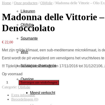
Home
/
Onze producten
/
Olijfolie
/
Madonna delle Vittorie – Olio Ex
Likeuren
Madonna delle Vittorie –
Olijfolie
Denocciolato
Spumante
€
22,00
Met
zijn milde klimaat, een
sub
-mediterrane microklimaat, is
d
Wijn
Eerst wordt de pit verwijderd om vervolgens het vruchtvlees t
Italiaanse charcuterie
!!! Tijdelijke eindejaarskorting, van 17/11/2016 tot 31/12/2106,
Op voorraad
Overige
Toevoegen aan winkelwagen
Categorie:
Olijfolie
Meest verkocht
Extra informatie
Beoordelingen (0)