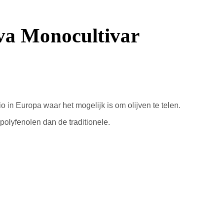
iva Monocultivar
io
in Europa waar
het mogelijk is
om
olijven te telen
.
polyfenolen
dan
de
traditionele.