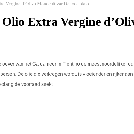
tra Vergine d’Oliva Monocultivar Denocciolato
 Olio Extra Vergine d’Ol
e
oever van het Gardameer in Trentino
de meest noordelijke
reg
e persen.
De olie
die
verkregen wordt,
is
vloeiender en
rijker aan
 zolang de voorraad strekt