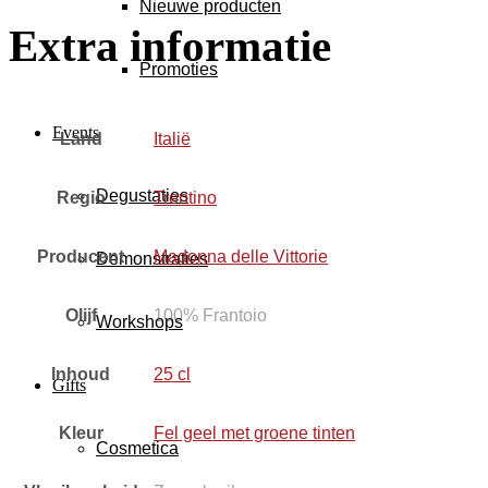
Nieuwe producten
Extra informatie
Promoties
Events
Land
Italië
Degustaties
Regio
Trentino
Producent
Madonna delle Vittorie
Demonstraties
Olijf
100% Frantoio
Workshops
Inhoud
25 cl
Gifts
Kleur
Fel geel met groene tinten
Cosmetica