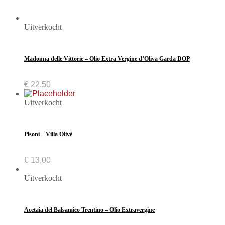
Uitverkocht
Madonna delle Vittorie – Olio Extra Vergine d’Oliva Garda DOP
€
22,50
Uitverkocht
Pisoni – Villa Olivè
€
13,00
Uitverkocht
Acetaia del Balsamico Trentino – Olio Extravergine