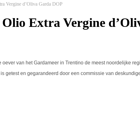
xtra Vergine d’Oliva Garda DOP
– Olio Extra Vergine d’O
e
oever van het Gardameer in Trentino
de meest noordelijke
reg
is getest en
gegarandeerd door
een commissie van deskundig