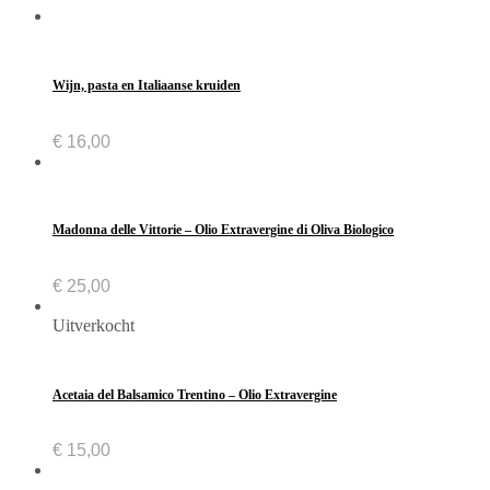
Wijn, pasta en Italiaanse kruiden
€
16,00
Madonna delle Vittorie – Olio Extravergine di Oliva Biologico
€
25,00
Uitverkocht
Acetaia del Balsamico Trentino – Olio Extravergine
€
15,00