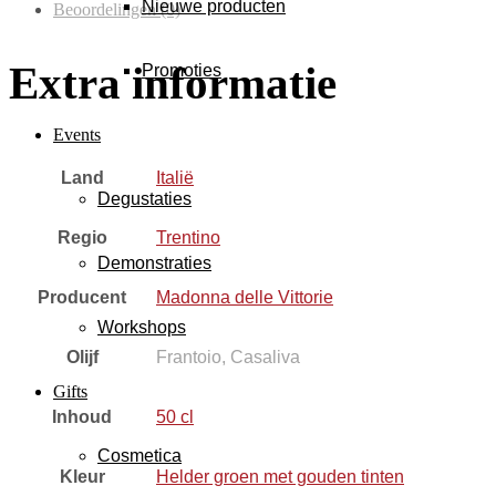
Nieuwe producten
Beoordelingen (0)
Extra informatie
Promoties
Events
Land
Italië
Degustaties
Regio
Trentino
Demonstraties
Producent
Madonna delle Vittorie
Workshops
Olijf
Frantoio, Casaliva
Gifts
Inhoud
50 cl
Cosmetica
Kleur
Helder groen met gouden tinten