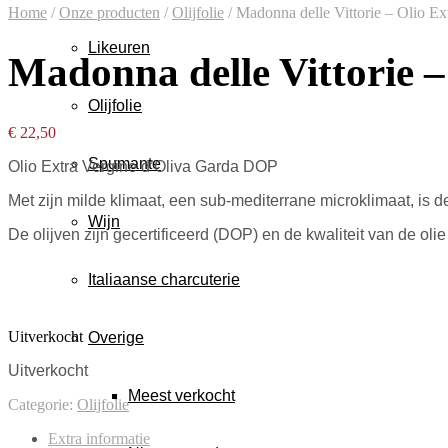
Home
/
Onze producten
/
Olijfolie
/
Madonna delle Vittorie – Olio E
Likeuren
Madonna delle Vittorie 
Olijfolie
€
22,50
Spumante
Olio Extra Vergine d’Oliva Garda DOP
Met
zijn milde klimaat, een
sub
-mediterrane microklimaat, is
d
Wijn
De
olijven
zijn gecertificeerd
(DOP)
en de kwaliteit
van de olie
Italiaanse charcuterie
Uitverkocht
Overige
Uitverkocht
Meest verkocht
Categorie:
Olijfolie
Extra informatie