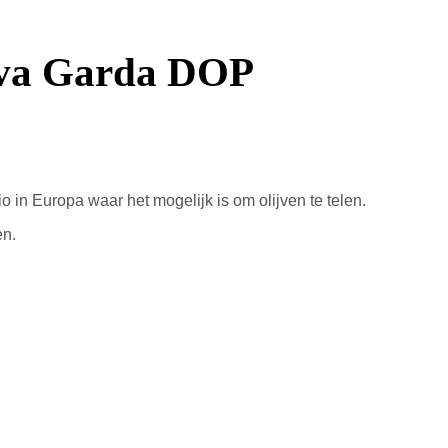
liva Garda DOP
io
in Europa waar
het mogelijk is
om
olijven te telen
.
en
.