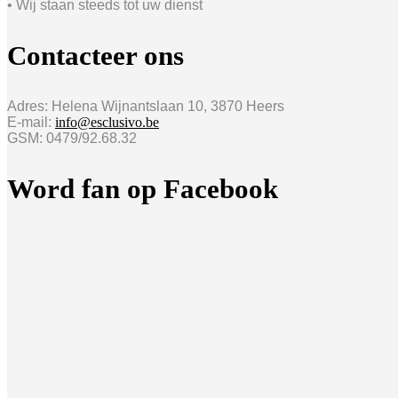
• Wij staan steeds tot uw dienst
Contacteer ons
Adres: Helena Wijnantslaan 10, 3870 Heers
E-mail:
info@esclusivo.be
GSM: 0479/92.68.32
Word fan op Facebook