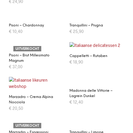
€
24,90
Pisoni – Chardonnay
Tranquillini – Prugna
€
10,40
€
25,90
UITVERKOCHT
Pisoni – Brut Millesimato
Cappelletti – Rutaben
Magnum
€
18,90
€
37,00
Madonna delle Vittorie –
Lagrein Dunkel
Marzadro – Crema Alpina
€
12,40
Nocciola
€
20,50
UITVERKOCHT
Marzadro – Espressioni
Tranquillini – Limone