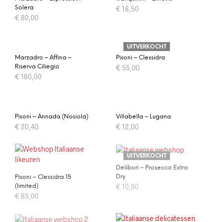
Solera
€
18,50
€
80,00
UITVERKOCHT
Marzadro – Affina –
Pisoni – Clessidra
Riserva Ciliegio
€
55,00
€
180,00
Pisoni – Annada (Nosiola)
Villabella – Lugana
€
20,40
€
12,00
UITVERKOCHT
Delibori – Prosecco Extra
Dry
Pisoni – Clessidra 15
€
10,90
(limited)
€
85,00