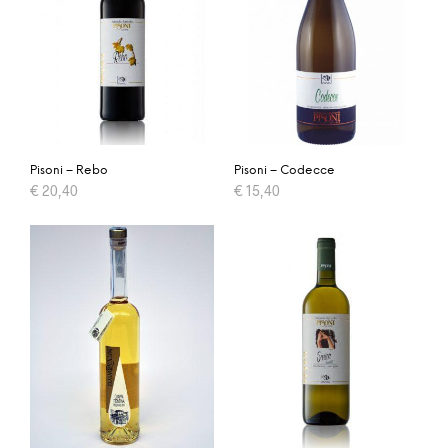
Pisoni – Rebo
Pisoni – Codecce
€
20,40
€
15,40