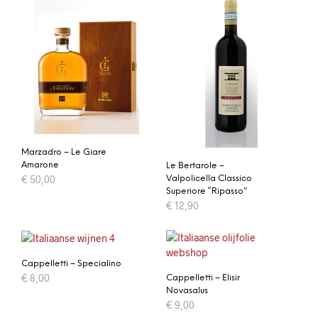
Marzadro – Le Giare
Amarone
Le Bertarole –
€
50,00
Valpolicella Classico
Superiore “Ripasso”
€
12,90
Cappelletti – Specialino
€
8,00
Cappelletti – Elisir
Novasalus
€
9,00