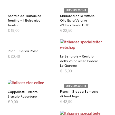
UITVERKOCHT
Acetaia del Balsamico
Madonna delle Vittorie –
Trentino – Il Balsamico
Olio Extra Vergine
Trentino
d’Oliva Garda DOP
€
19,00
€
22,50
Pisoni – Sarica Rosso
€
20,40
Le Bertarole – Recioto
della Valpolicella Podere
Le Giarette
€
15,90
UITVERKOCHT
Pisoni – Grappa Barricata
Cappelletti – Amaro
di Teroldego
Sfumato Rabarbaro
€
42,90
€
9,00