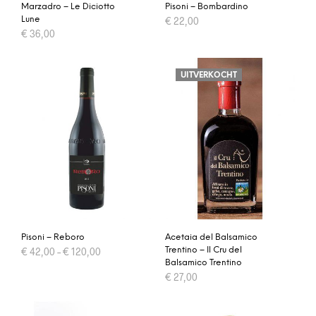
Marzadro – Le Diciotto
Pisoni – Bombardino
Lune
€
22,00
€
36,00
UITVERKOCHT
Pisoni – Reboro
Acetaia del Balsamico
€
42,00
–
€
120,00
Trentino – Il Cru del
Balsamico Trentino
€
27,00