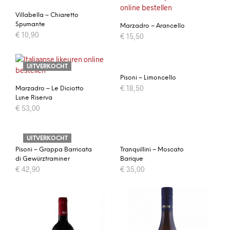
Villabella – Chiaretto
Spumante
Marzadro – Arancello
€
10,90
€
15,50
UITVERKOCHT
Pisoni – Limoncello
€
18,50
Marzadro – Le Diciotto
Lune Riserva
€
53,00
UITVERKOCHT
Pisoni – Grappa Barricata
Tranquillini – Moscato
di Gewürztraminer
Barique
€
42,90
€
35,00