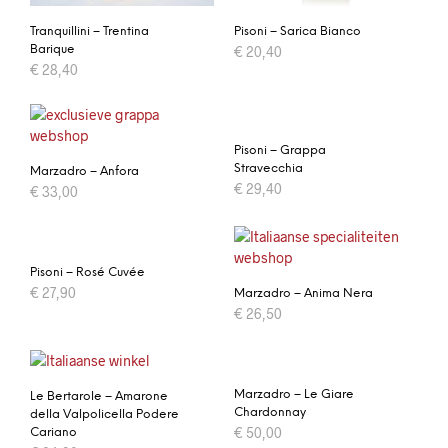
Tranquillini – Trentina
Pisoni – Sarica Bianco
Barique
€
20,40
€
28,40
Pisoni – Grappa
Stravecchia
Marzadro – Anfora
€
29,40
€
33,00
Pisoni – Rosé Cuvée
€
27,90
Marzadro – Anima Nera
€
26,50
Marzadro – Le Giare
Le Bertarole – Amarone
Chardonnay
della Valpolicella Podere
€
50,00
Cariano